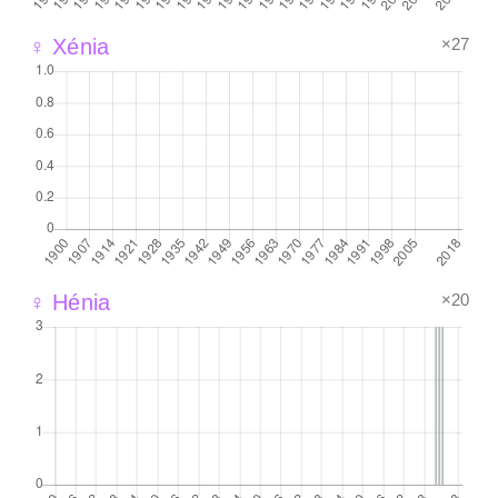
×27
♀ Xénia
×20
♀ Hénia