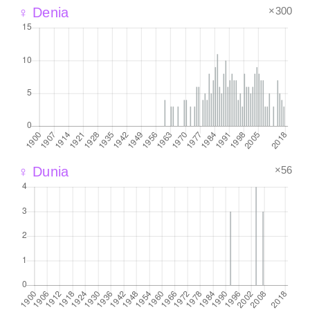
×300
♀ Denia
×56
♀ Dunia