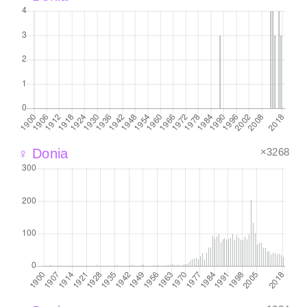
×3268
♀ Donia