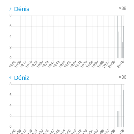
×38
♂ Dénis
×36
♂ Déniz