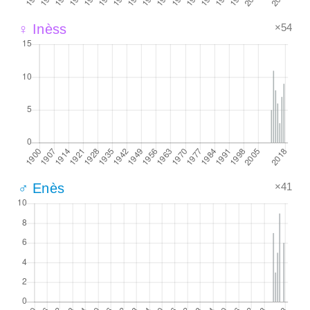
×54
♀ Inèss
×41
♂ Enès