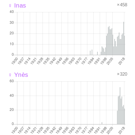
×458
♀ Inas
×320
♀ Ynès