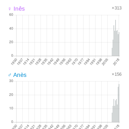
×313
♀ Inês
×156
♂ Anès