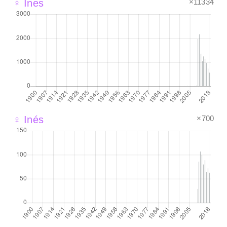
×11334
♀ Ines
×700
♀ Inés