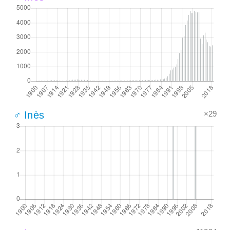
×29
♂ Inès