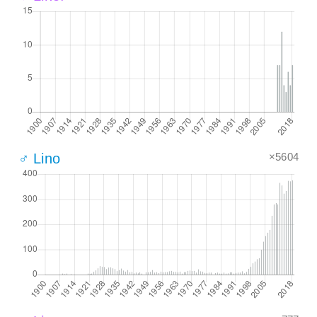
×5604
♂ Lino