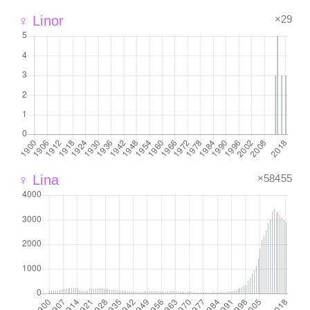
×29
♀ Linor
×58455
♀ Lina