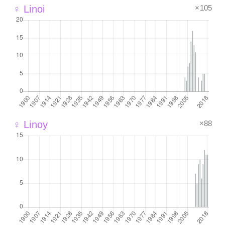
×105
♀ Linoi
×88
♀ Linoy