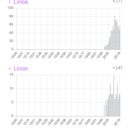
×777
♀ Linoa
×147
♀ Linon