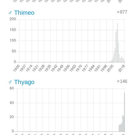
×877
♂ Thimeo
×146
♂ Thyago