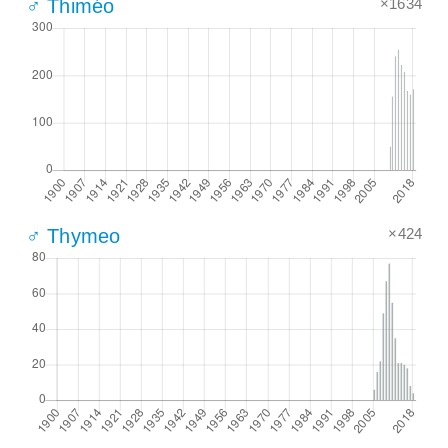
×1634
♂ Thiméo
×424
♂ Thymeo