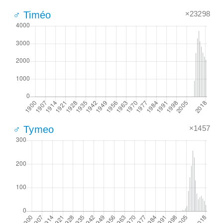
×23298
♂ Timéo
×1457
♂ Tymeo