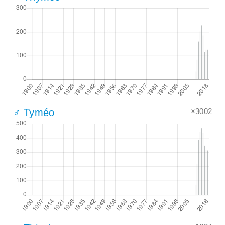
×3002
♂ Tyméo