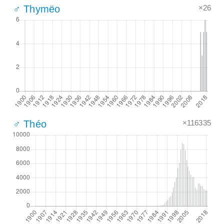
×26
♂ Thymëo
×116335
♂ Théo