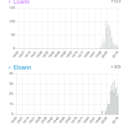
×919
♀ Loann
×309
♂ Eloann