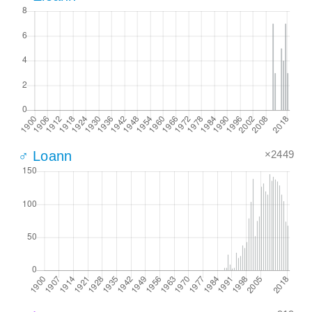
×2449
♂ Loann