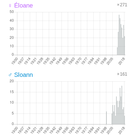
×271
♀ Éloane
×161
♂ Sloann