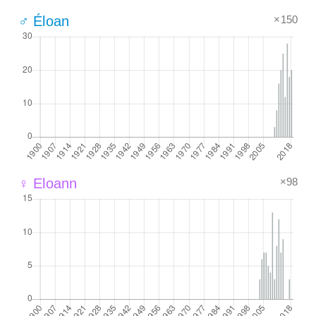
×150
♂ Éloan
×98
♀ Eloann