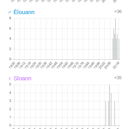
×36
♂ Élouann
×35
♀ Sloann