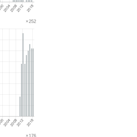
×252
×176