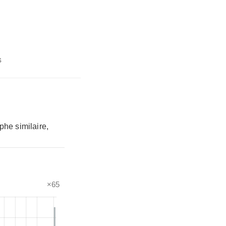
s
phe similaire,
×65