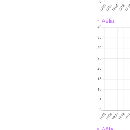
♀ Aélia
♀ Aëla