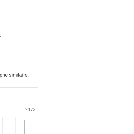
s
phe similaire,
×172