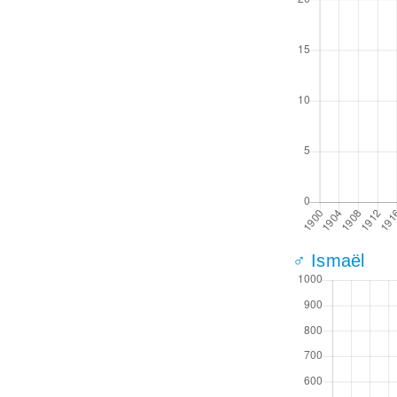
♂ Ismaël