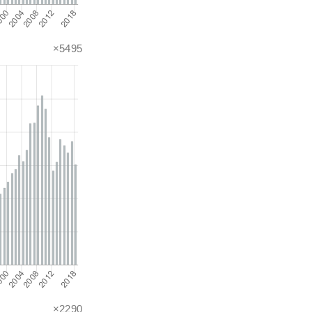
×5495
×2290