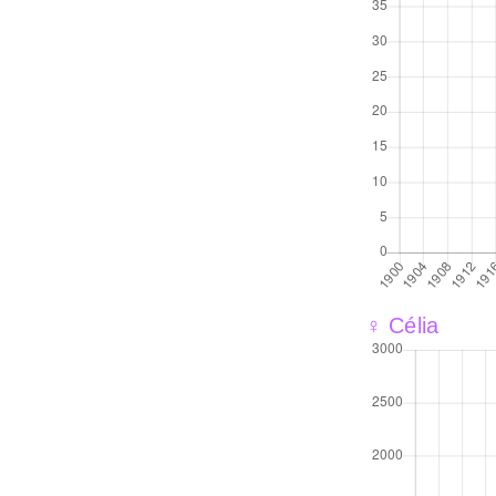
♀ Célia