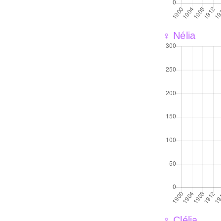
♀ Nélia
♀ Clélia