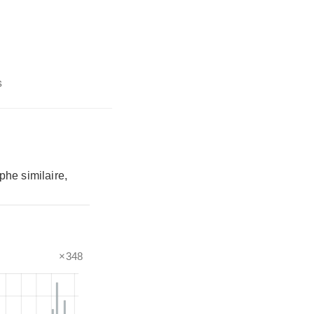
s
phe similaire,
×348