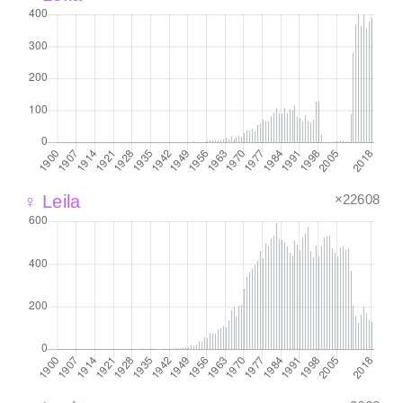
×22608
♀ Leila