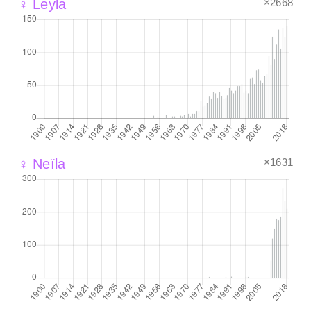
×2668
♀ Leyla
×1631
♀ Neïla