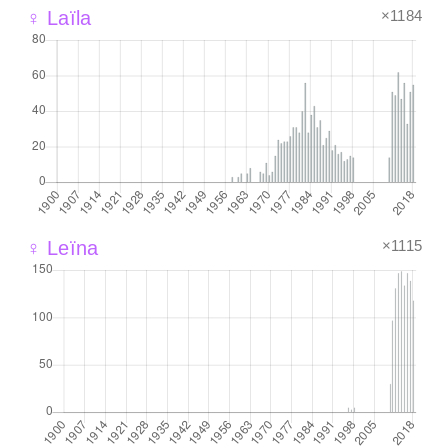
×1184
♀ Laïla
×1115
♀ Leïna