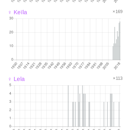
×169
♀ Keïla
×113
♀ Lela