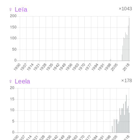
×1043
♀ Leïa
×178
♀ Leela