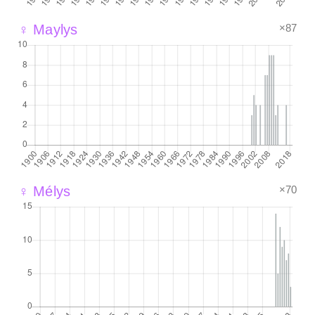
×87
♀ Maylys
×70
♀ Mélys