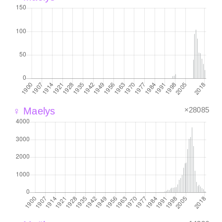
×28085
♀ Maelys