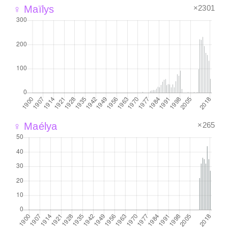
×2301
♀ Maïlys
×265
♀ Maélya