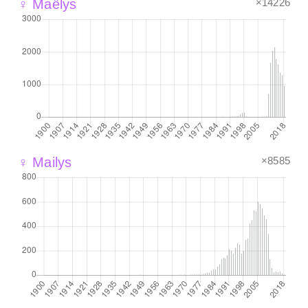
×14226
♀ Maëlys
×8585
♀ Mailys