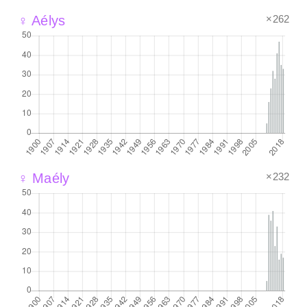
×262
♀ Aélys
×232
♀ Maély