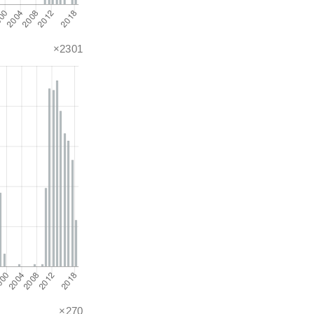
×2301
×270