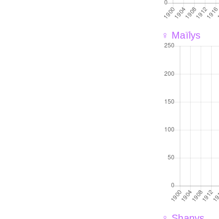
♀ Maïlys
♀ Shanys