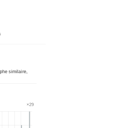
s
phe similaire,
×29