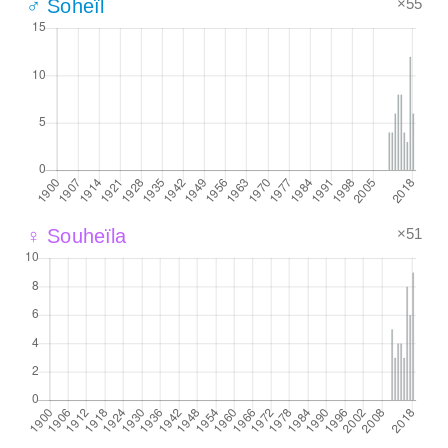
×55
♂ Soheïl
×51
♀ Souheïla