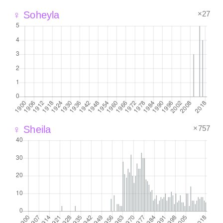
×27
♀ Soheyla
×757
♀ Sheila