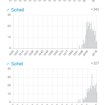
×341
♂ Soheil
×327
♂ Sohel