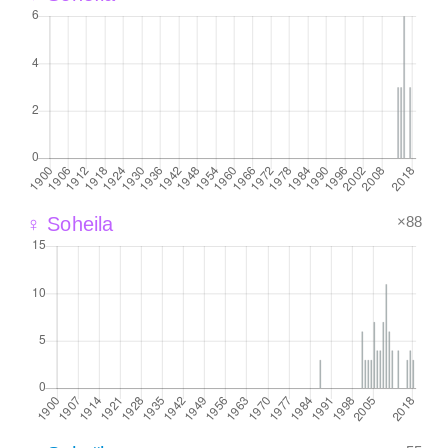
×88
♀ Soheila