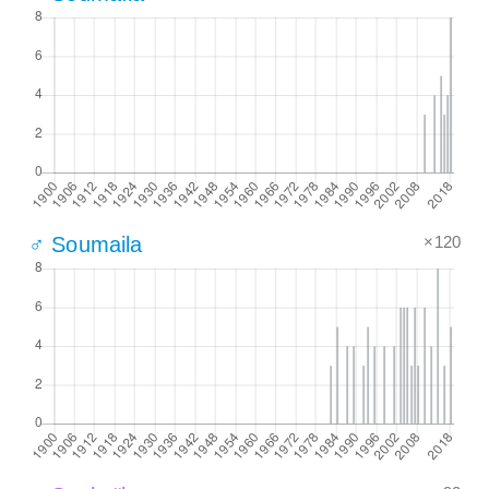
×120
♂ Soumaila