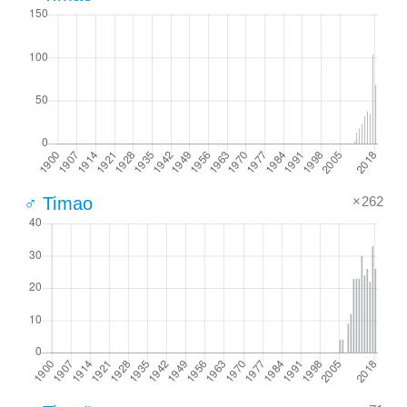
×262
♂ Timao