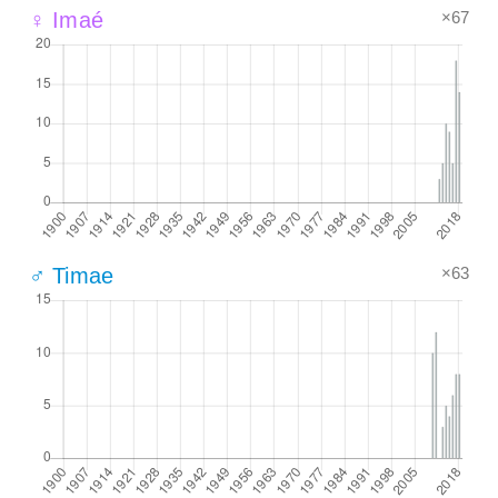
×67
♀ Imaé
×63
♂ Timae