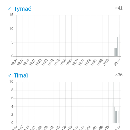
×41
♂ Tymaé
×36
♂ Timaï