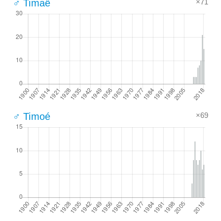
×71
♂ Timaë
×69
♂ Timoé