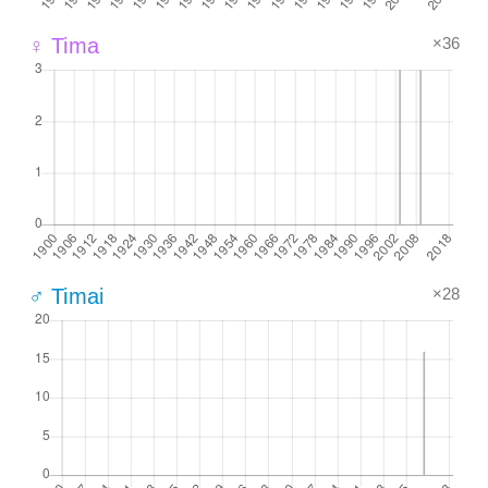
×36
♀ Tima
×28
♂ Timai