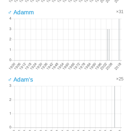
×31
♂ Adamm
×25
♂ Adam's