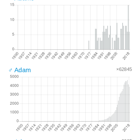
×62845
♂ Adam