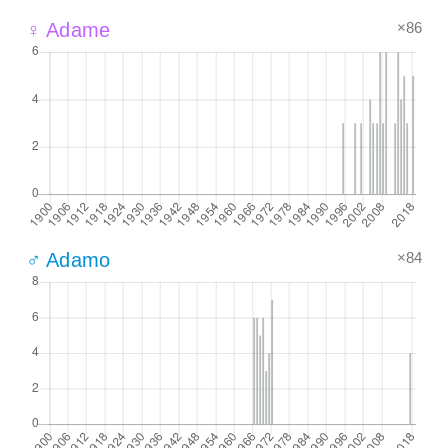
×86
♀ Adame
×84
♂ Adamo