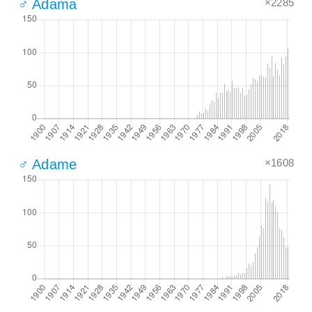
×2285
♂ Adama
×1608
♂ Adame