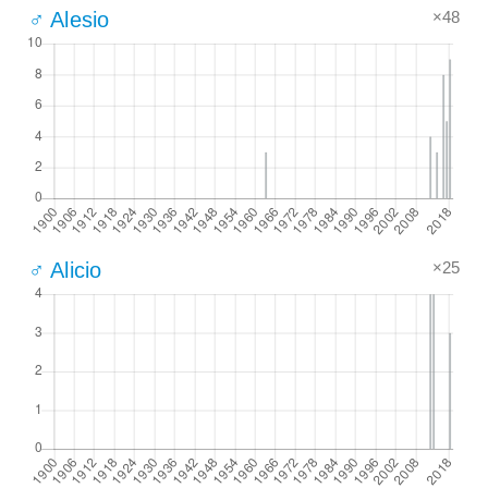
×48
♂ Alesio
×25
♂ Alicio