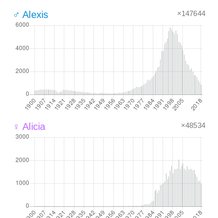
×147644
♂ Alexis
×48534
♀ Alicia