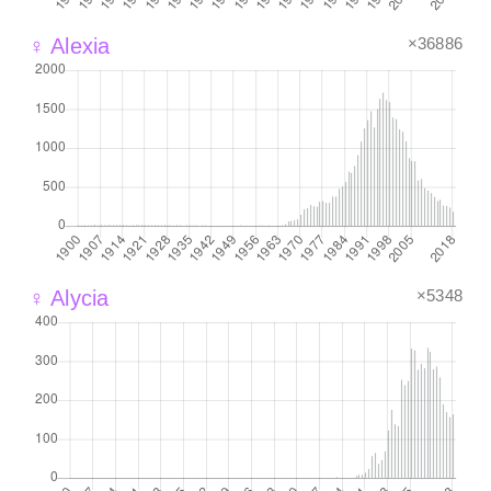
×36886
♀ Alexia
×5348
♀ Alycia