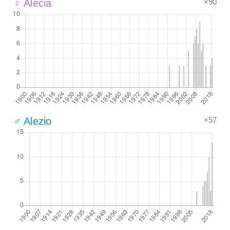
×90
♀ Alecia
×57
♂ Alezio