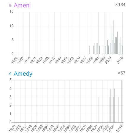
×134
♀ Ameni
×67
♂ Amedy