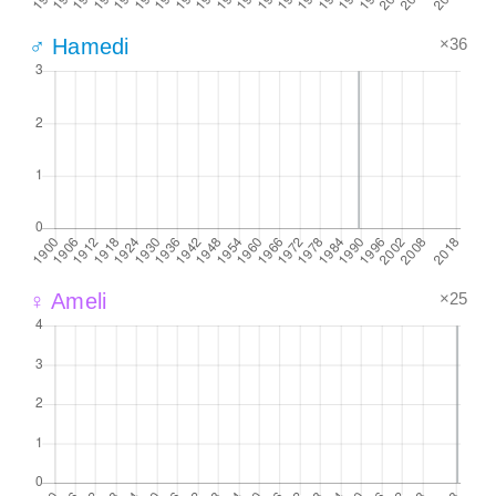
×36
♂ Hamedi
×25
♀ Ameli