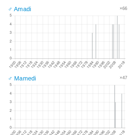
×66
♂ Amadi
×47
♂ Mamedi