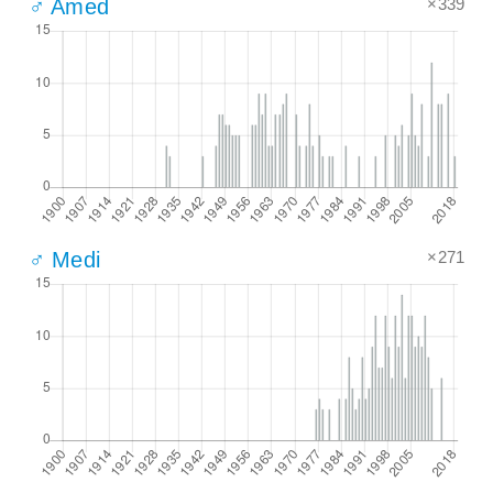
×339
♂ Amed
×271
♂ Medi