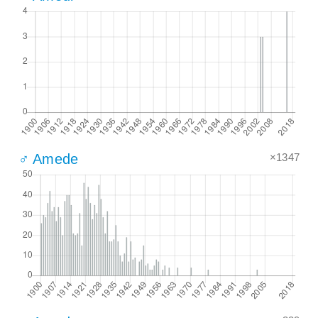
×1347
♂ Amede