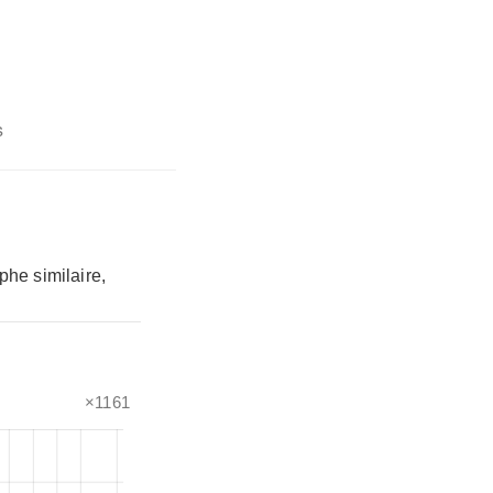
s
phe similaire,
×1161