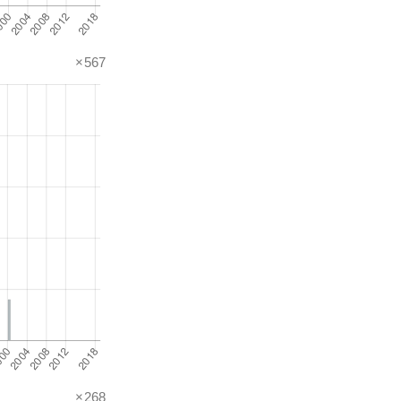
×567
×268