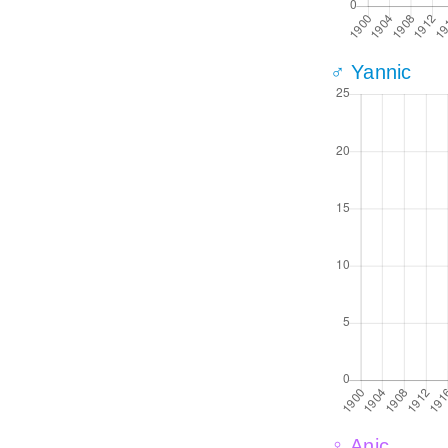
♂ Yannic
♀ Anic