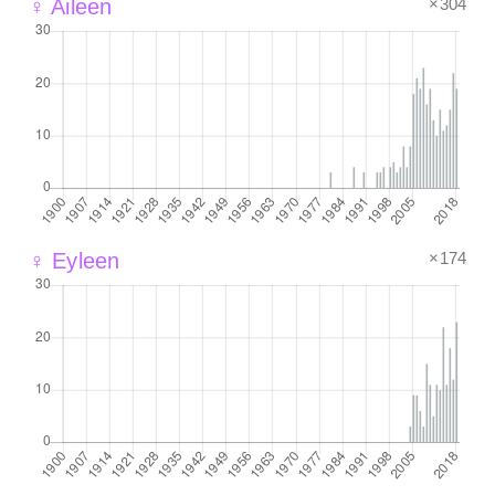
×304
♀ Aileen
×174
♀ Eyleen