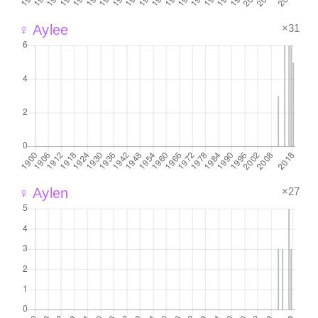
×31
♀ Aylee
×27
♀ Aylen