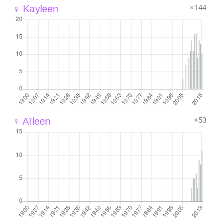
×144
♀ Kayleen
×53
♀ Aïleen