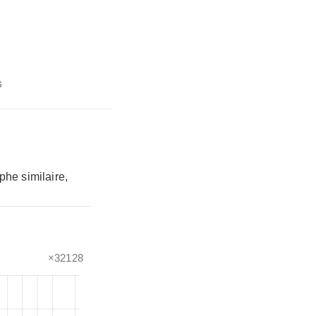
s
phe similaire,
×32128