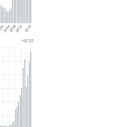
×8792