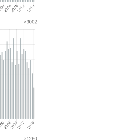
×3002
×1260