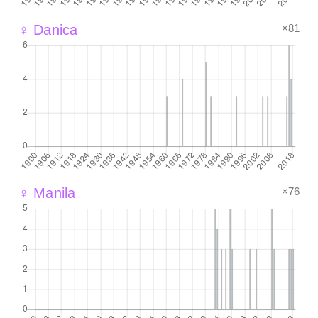
×81
♀ Danica
×76
♀ Manila