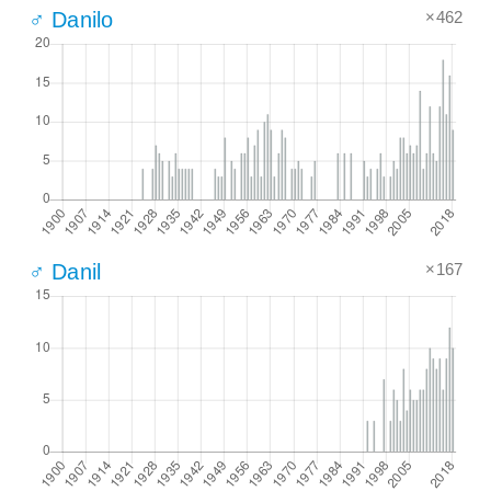
×462
♂ Danilo
×167
♂ Danil