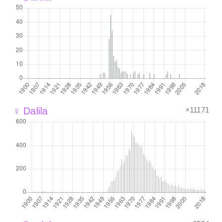
×11171
♀ Dalila