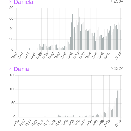
×2594
♀ Daniela
×1324
♀ Dania