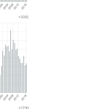
×3381
×2290