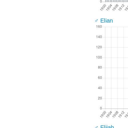
♂ Elian
♂ Elijah