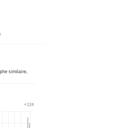
s
phe similaire,
×124