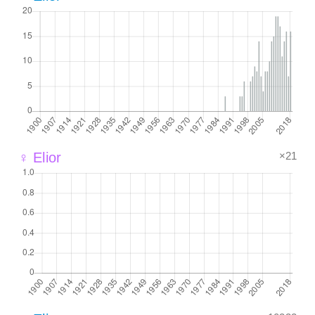
×21
♀ Elior