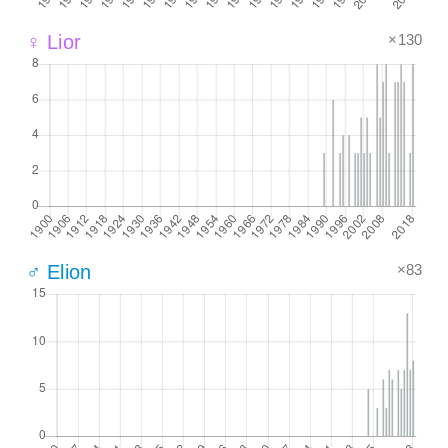
×130
♀ Lior
×83
♂ Elion