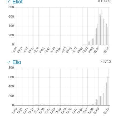
×10332
♂ Eliot
×6713
♂ Elio