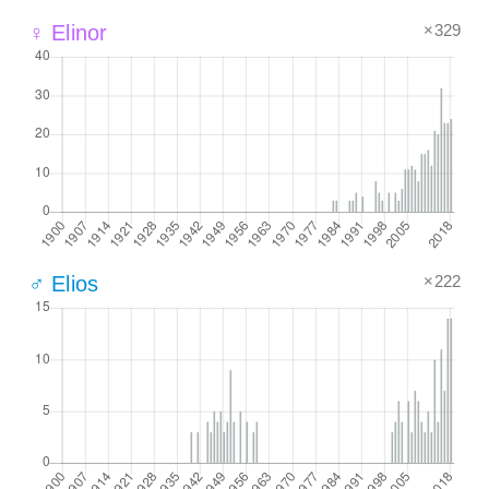
×329
♀ Elinor
×222
♂ Elios