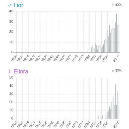
×533
♂ Lior
×335
♀ Eliora