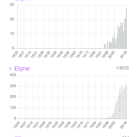
×3631
♀ Elyne