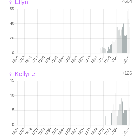
×664
♀ Ellyn
×126
♀ Kellyne