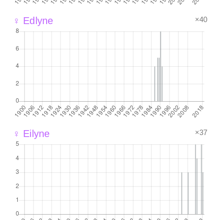
×40
♀ Edlyne
×37
♀ Eilyne