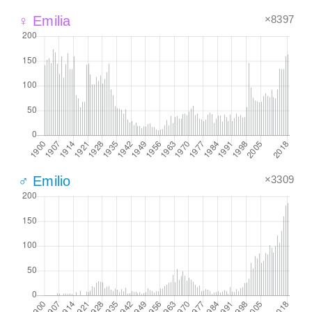
×8397
♀ Emilia
×3309
♂ Emilio