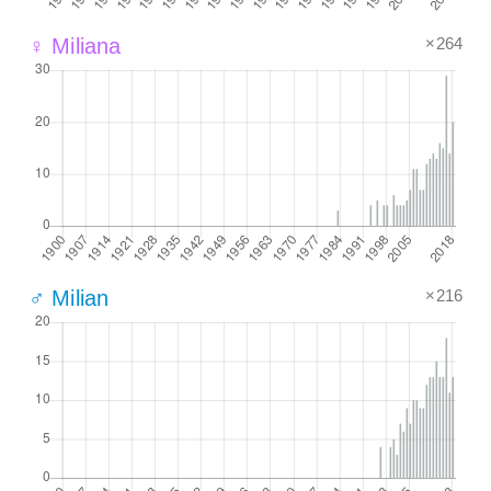
×264
♀ Miliana
×216
♂ Milian