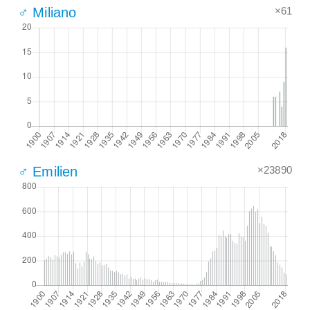
×61
♂ Miliano
×23890
♂ Emilien