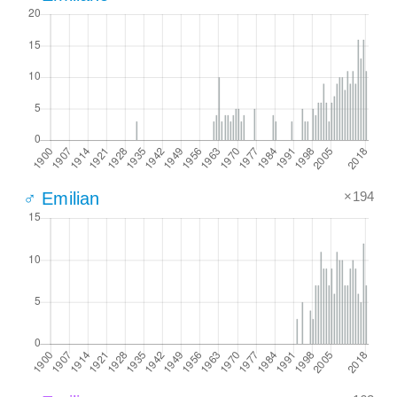
×194
♂ Emilian