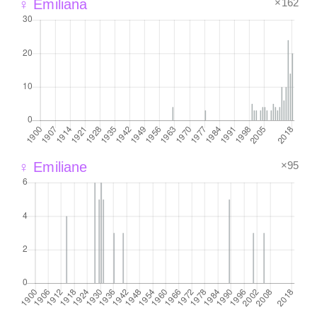
×162
♀ Emiliana
×95
♀ Emiliane