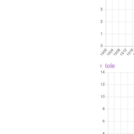
♀ Iole