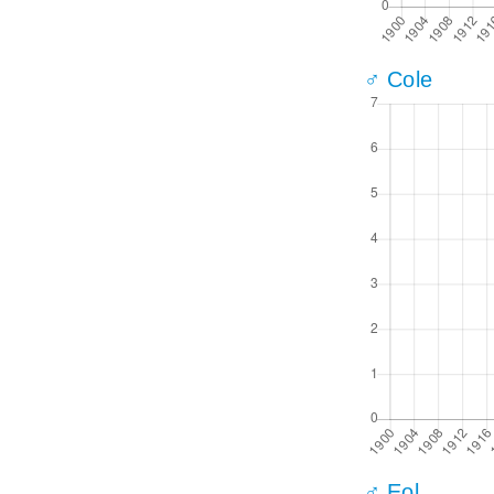
♂ Cole
♂ Eol