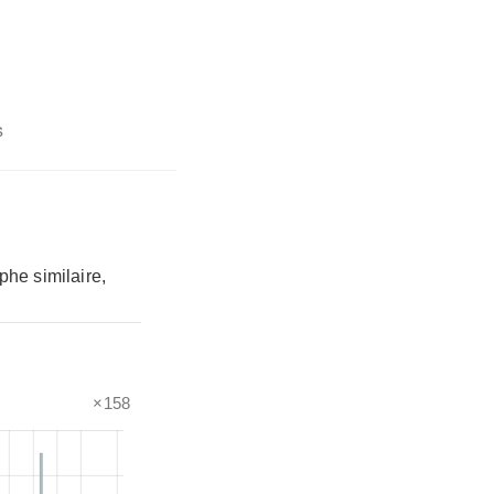
s
phe similaire,
×158