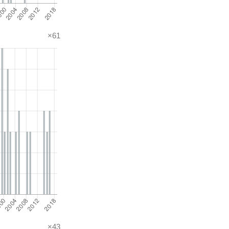
×61
×43