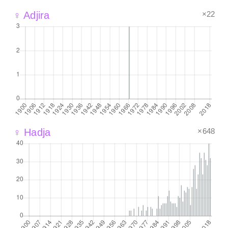
×22
♀ Adjira
×648
♀ Hadja