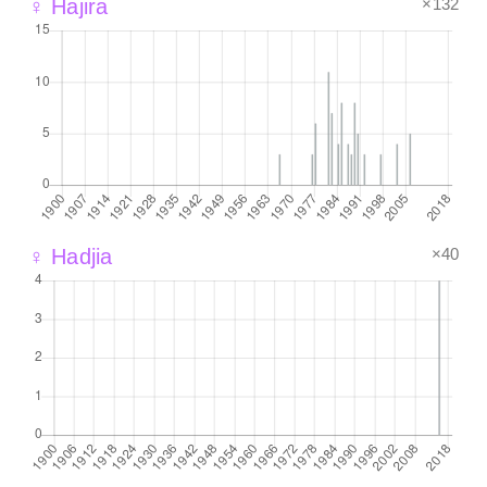
×132
♀ Hajira
×40
♀ Hadjia