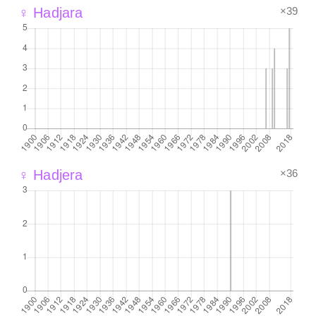
×39
♀ Hadjara
×36
♀ Hadjera