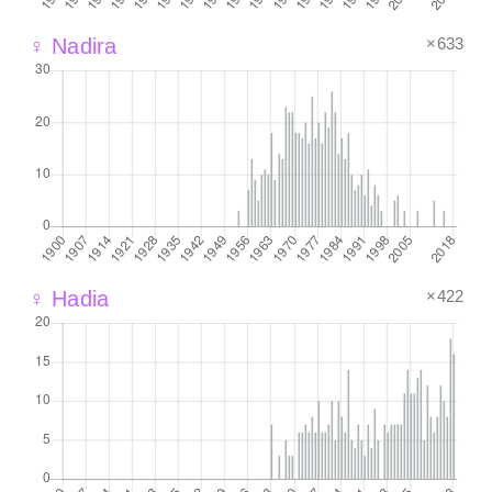
×633
♀ Nadira
×422
♀ Hadia