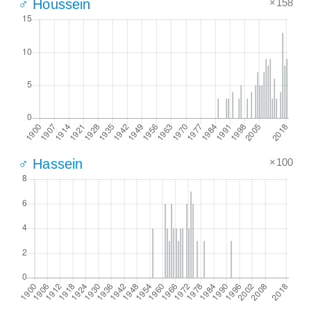
×158
♂ Houssein
×100
♂ Hassein