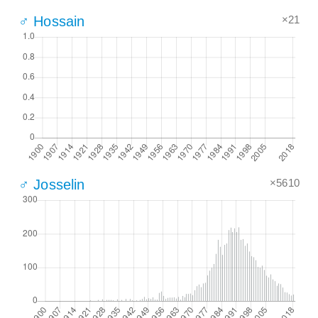
×21
♂ Hossain
×5610
♂ Josselin