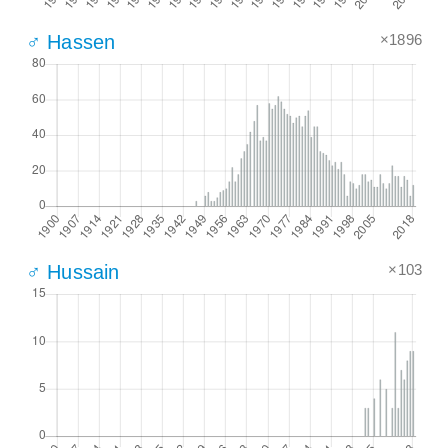
×1896
♂ Hassen
×103
♂ Hussain