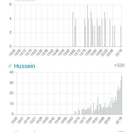
×520
♂ Hussein