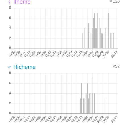
×123
♀ Ilheme
×97
♂ Hicheme