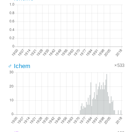
×533
♂ Ichem