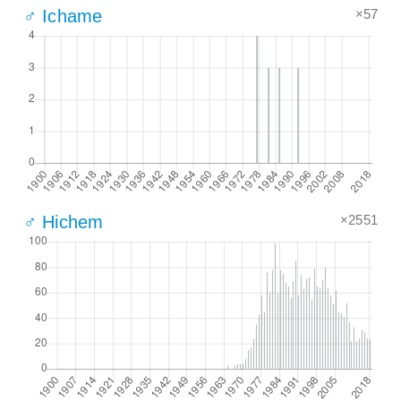
×57
♂ Ichame
×2551
♂ Hichem