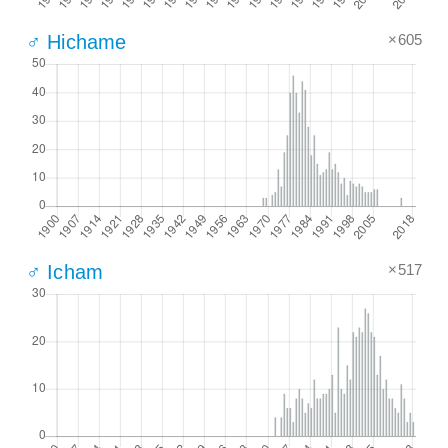
×605
♂ Hichame
×517
♂ Icham