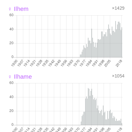
×1429
♀ Ilhem
×1054
♀ Ilhame