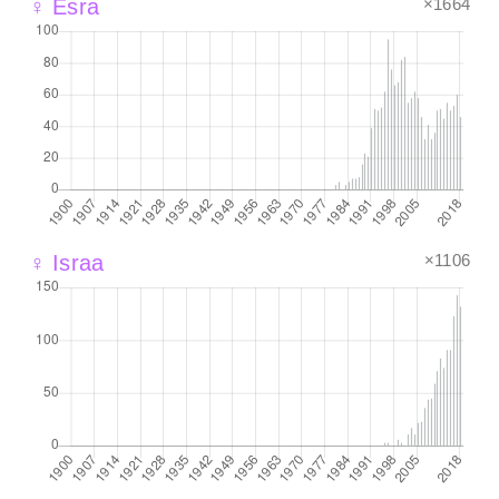
×1664
♀ Esra
×1106
♀ Israa