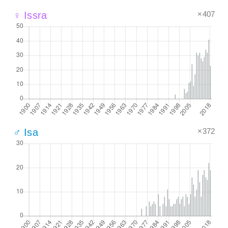
×407
♀ Issra
×372
♂ Isa