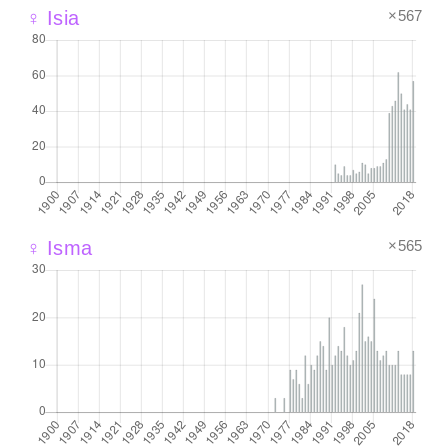
×567
♀ Isia
×565
♀ Isma