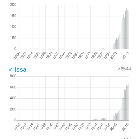
×6544
♂ Issa