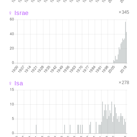
×345
♀ Israe
×278
♀ Isa