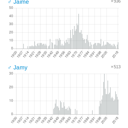
×936
♂ Jaime
×513
♂ Jamy