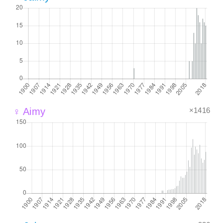
×1416
♀ Aimy