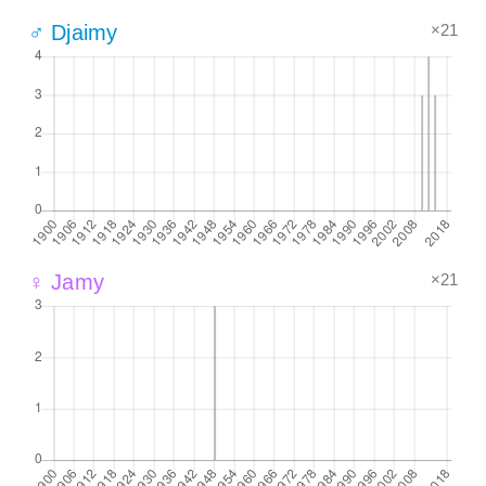
×21
♂ Djaimy
×21
♀ Jamy