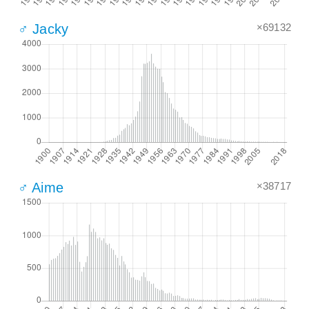
×69132
♂ Jacky
×38717
♂ Aime