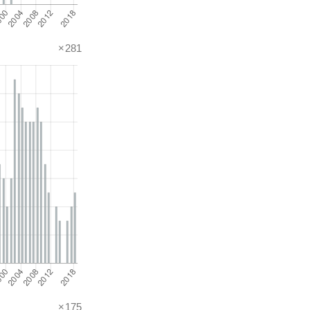
×281
×175