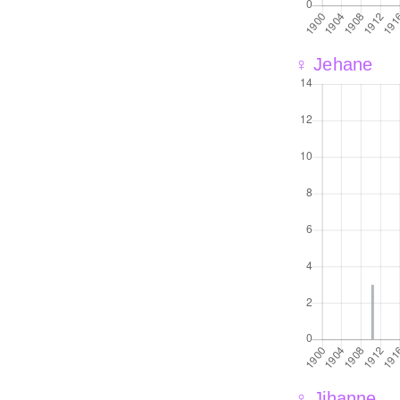
♀ Jehane
♀ Jihanne