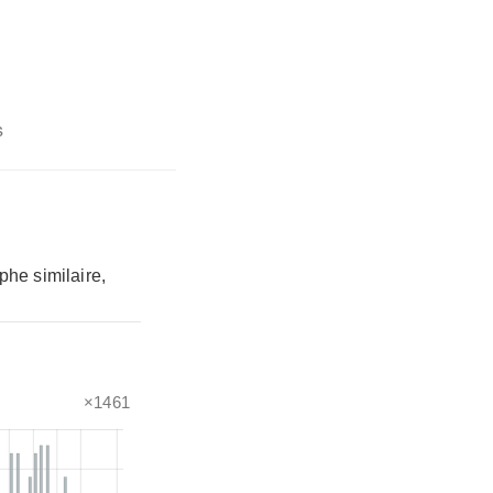
s
phe similaire,
×1461