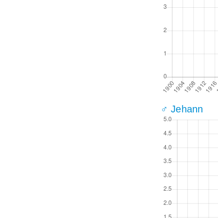
♂ Jehann