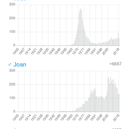
×6667
♂ Joan