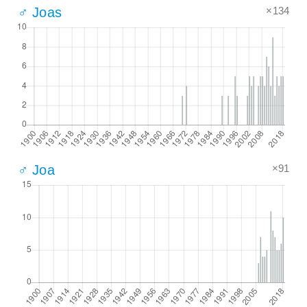
×134
♂ Joas
×91
♂ Joa