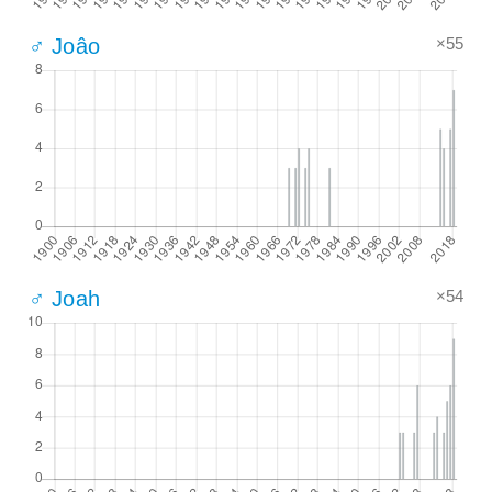
×55
♂ Joâo
×54
♂ Joah