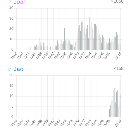
×1058
♀ Joan
×158
♂ Jao