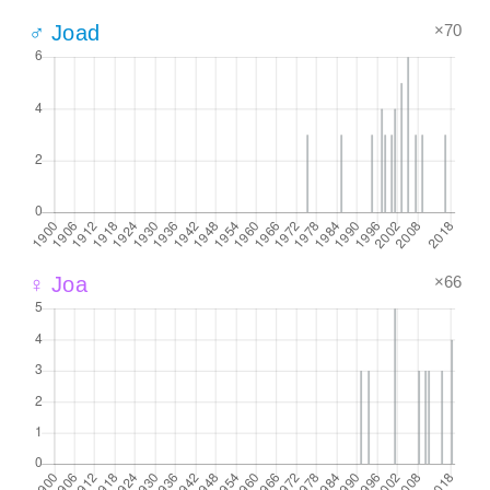
×70
♂ Joad
×66
♀ Joa