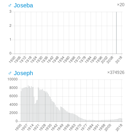
×20
♂ Joseba
×374926
♂ Joseph