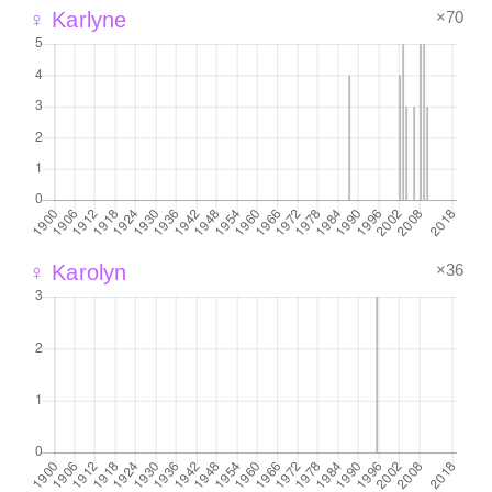
×70
♀ Karlyne
×36
♀ Karolyn