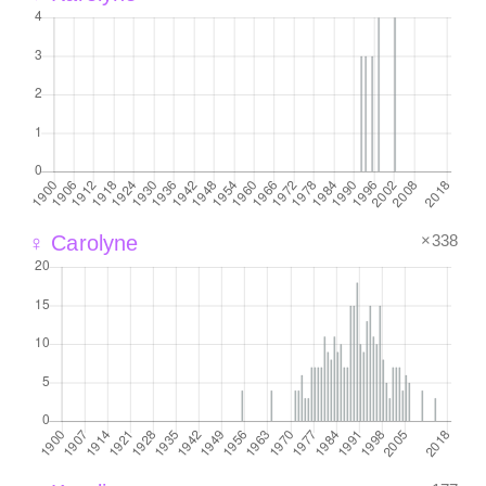
×338
♀ Carolyne