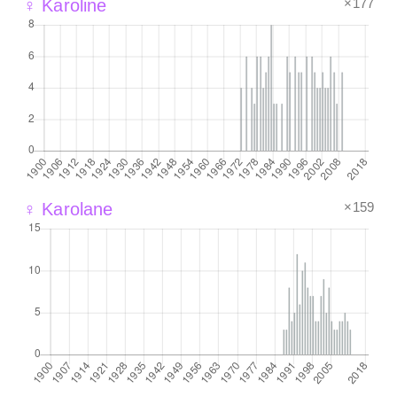
×177
♀ Karoline
×159
♀ Karolane