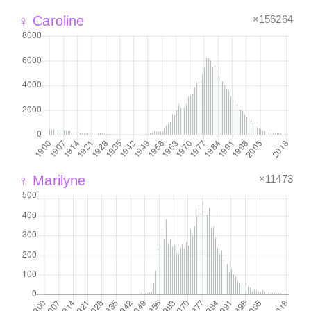
×156264
♀ Caroline
×11473
♀ Marilyne