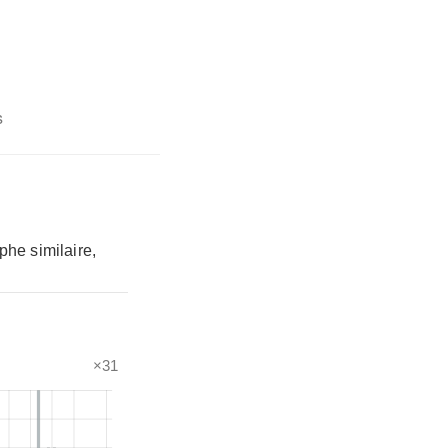
s
phe similaire,
×31