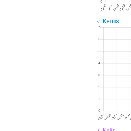
♂ Kemis
♀ Kelis