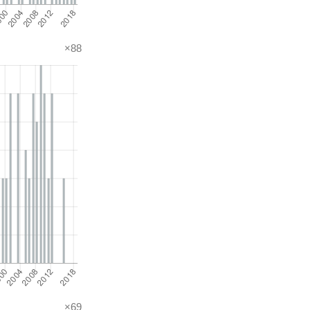
×88
×69