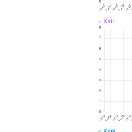
♀ Kati
♂ Keni