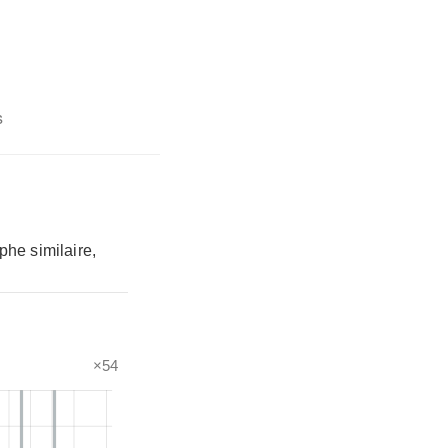
s
phe similaire,
×54