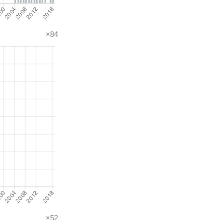
×84
×52