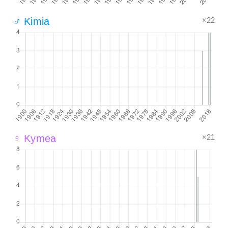
×22
♂ Kimia
×21
♀ Kymea