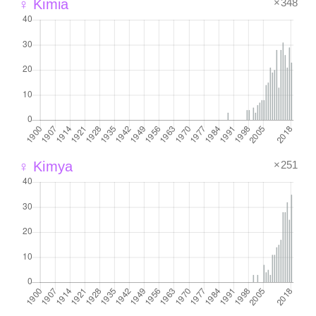
×348
♀ Kimia
×251
♀ Kimya