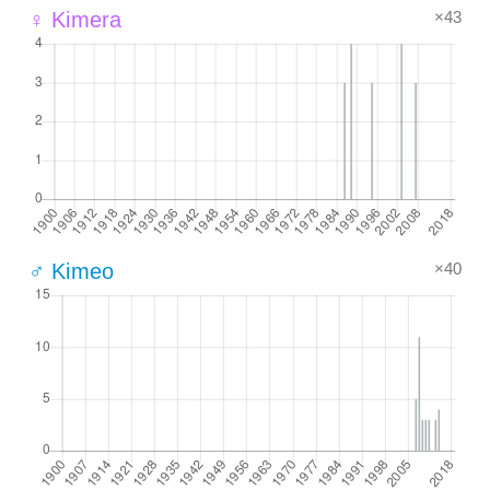
×43
♀ Kimera
×40
♂ Kimeo