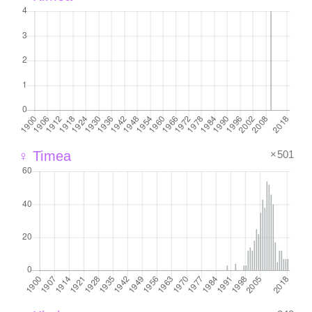
×501
♀ Timea