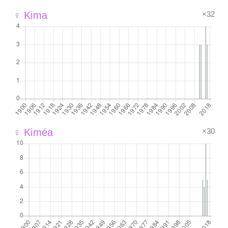
×32
♀ Kima
×30
♀ Kiméa