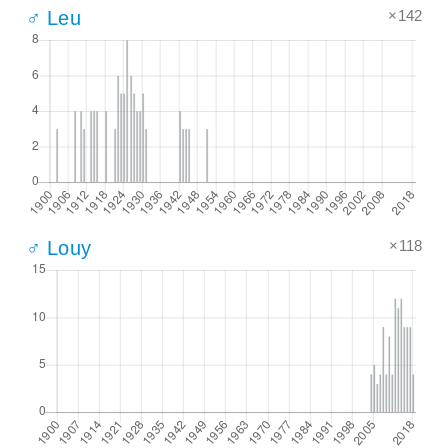
×142
♂ Leu
×118
♂ Louy