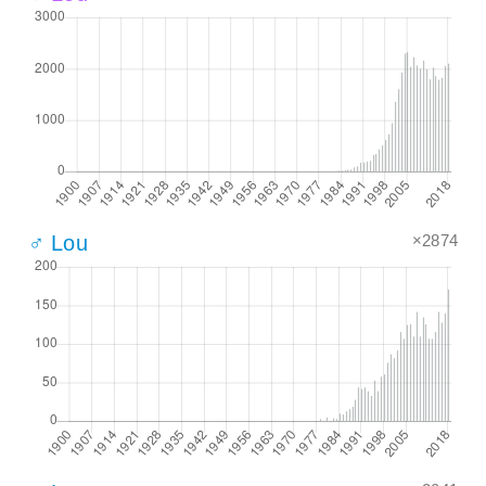
×2874
♂ Lou