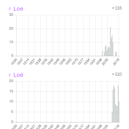
×118
♀ Loe
×110
♀ Loé