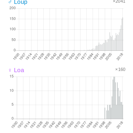
×2041
♂ Loup
×160
♀ Loa