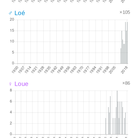
×105
♂ Loé
×86
♀ Loue