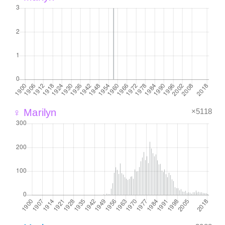
×5118
♀ Marilyn