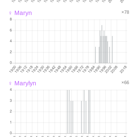
×78
♀ Maryn
×66
♀ Marylyn