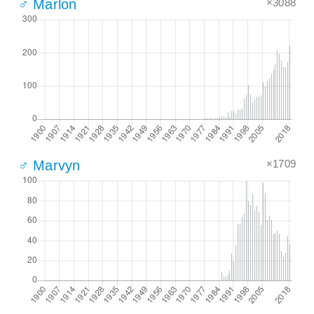
×3088
♂ Marlon
×1709
♂ Marvyn