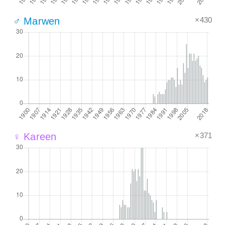
×430
♂ Marwen
×371
♀ Kareen