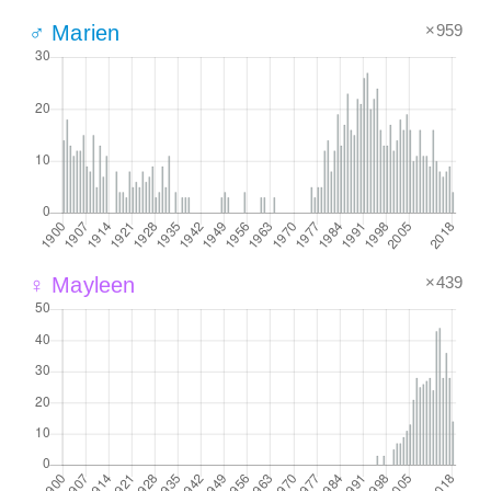
×959
♂ Marien
×439
♀ Mayleen