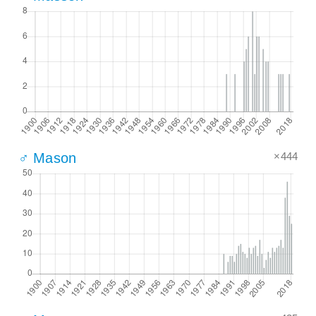
×444
♂ Mason