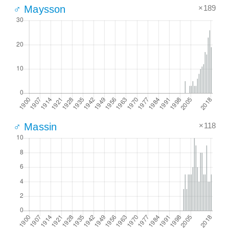
×189
♂ Maysson
×118
♂ Massin