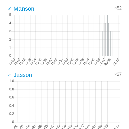
×52
♂ Manson
×27
♂ Jasson