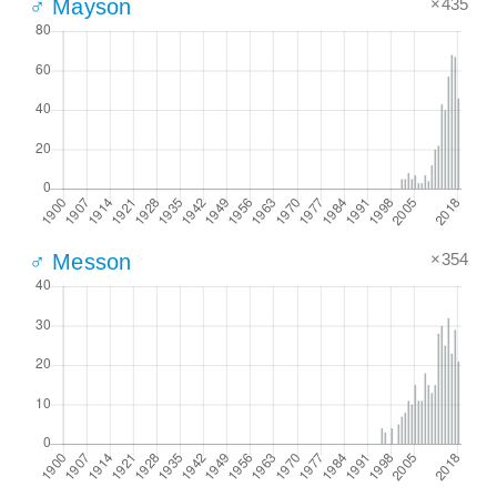
×435
♂ Mayson
×354
♂ Messon