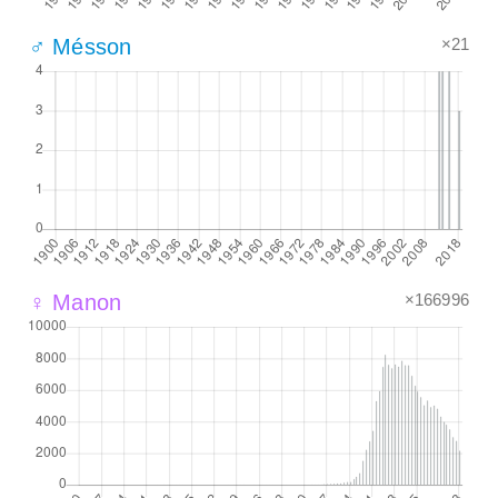
×21
♂ Mésson
×166996
♀ Manon