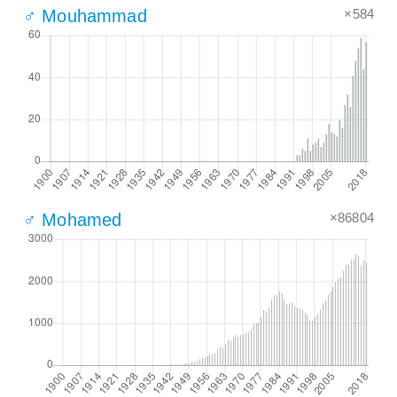
×584
♂ Mouhammad
×86804
♂ Mohamed