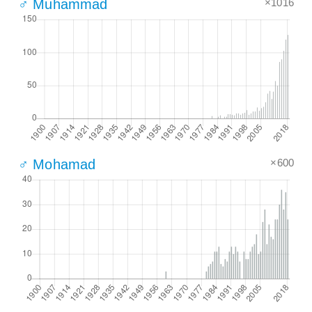
×1016
♂ Muhammad
×600
♂ Mohamad