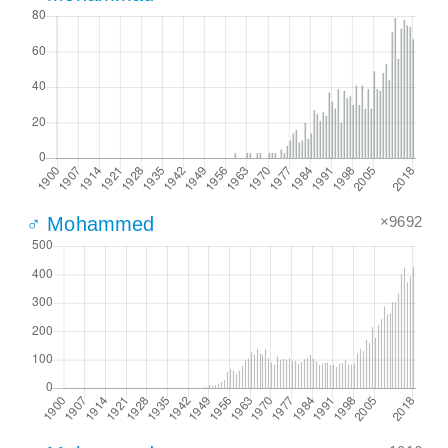
×9692
♂ Mohammed