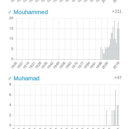
×211
♂ Mouhammed
×47
♂ Muhamad