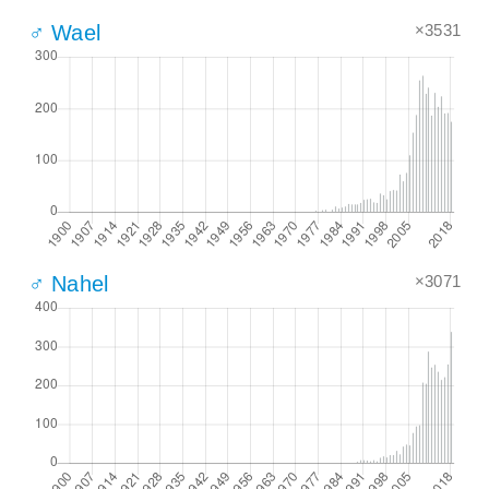
×3531
♂ Wael
×3071
♂ Nahel