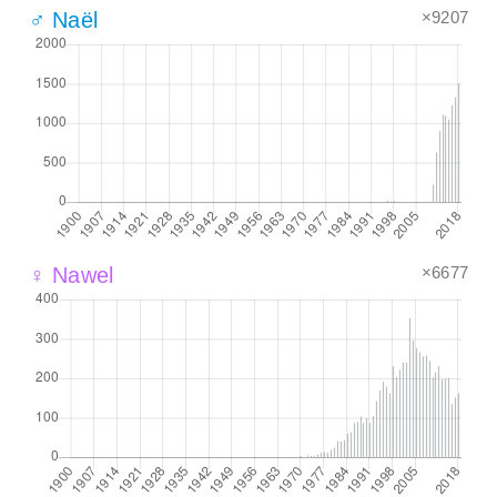
×9207
♂ Naël
×6677
♀ Nawel