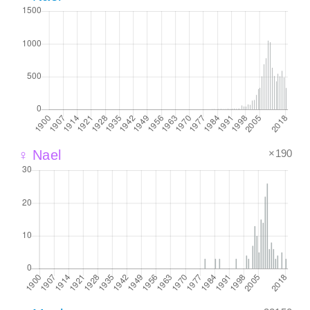
×190
♀ Nael