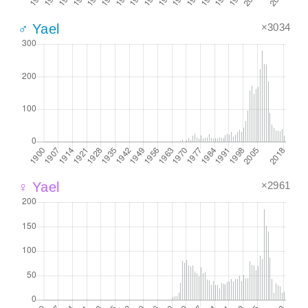
×3034
♂ Yael
×2961
♀ Yael