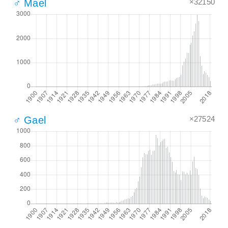
×32150
♂ Mael
×27524
♂ Gael