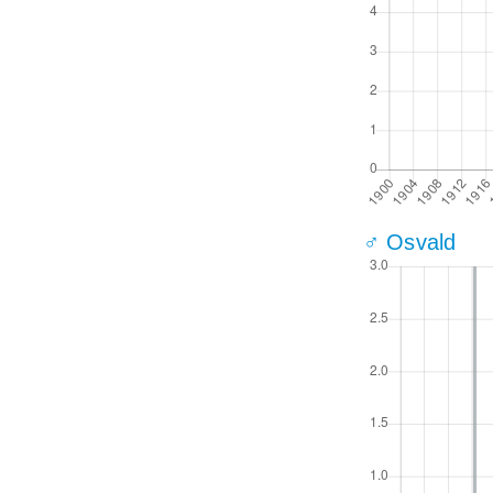
♂ Osvald