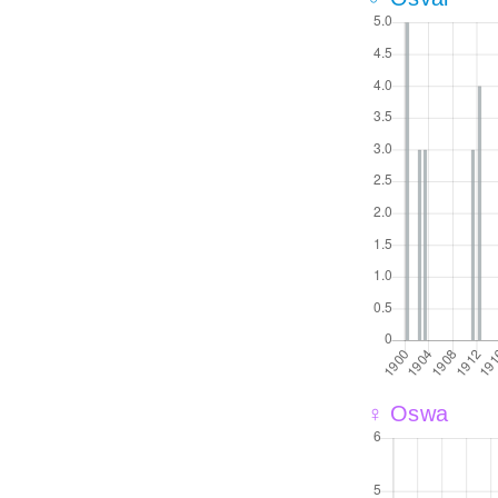
♀ Oswa