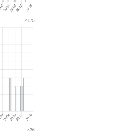
×175
×36