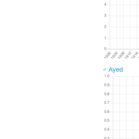
♂ Ayed