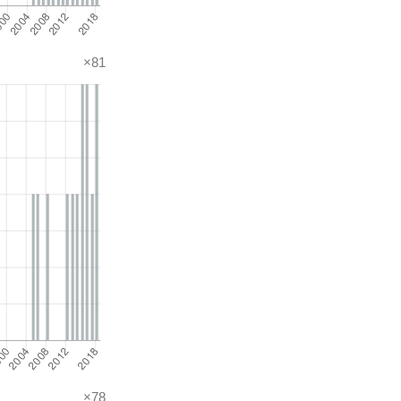
×81
×78