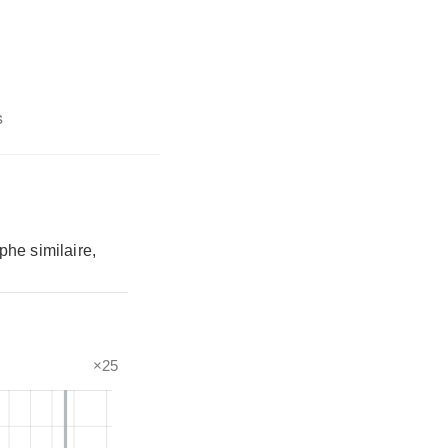
s
phe similaire,
×25