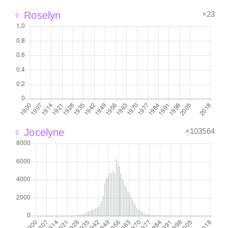
×23
♀ Roselyn
×103564
♀ Jocelyne