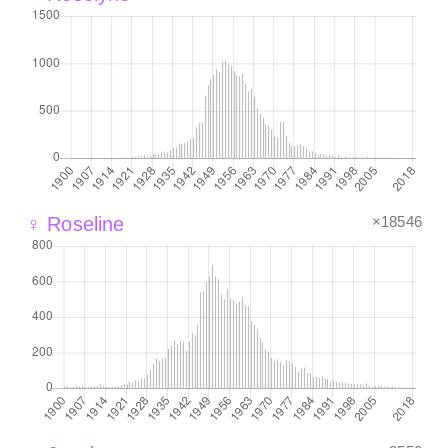
×18546
♀ Roseline