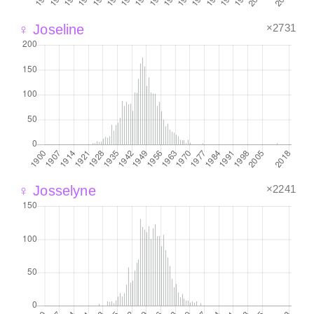
×2731
♀ Joseline
×2241
♀ Josselyne