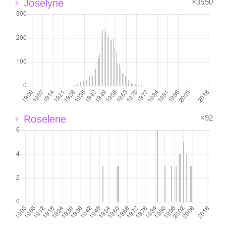
×3550
♀ Joselyne
×92
♀ Roselene