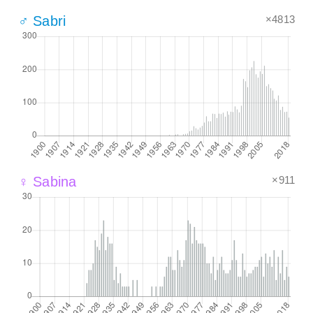
×4813
♂ Sabri
×911
♀ Sabina