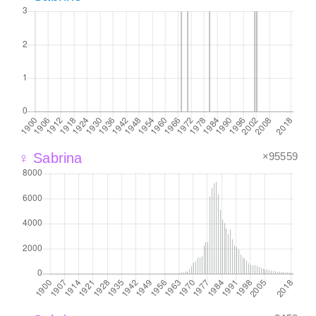
×95559
♀ Sabrina