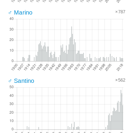
×787
♂ Marino
×562
♂ Santino