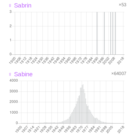
×53
♀ Sabrin
×64007
♀ Sabine