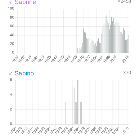
×2458
♀ Sabrine
×70
♂ Sabino