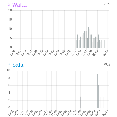
×239
♀ Wafae
×63
♂ Safa