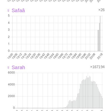
×26
♀ Safaâ
×167194
♀ Sarah