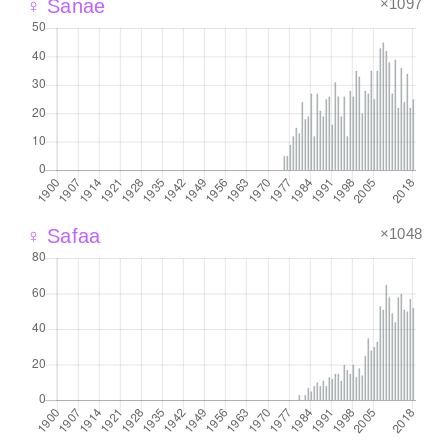
×1097
♀ Sanae
×1048
♀ Safaa