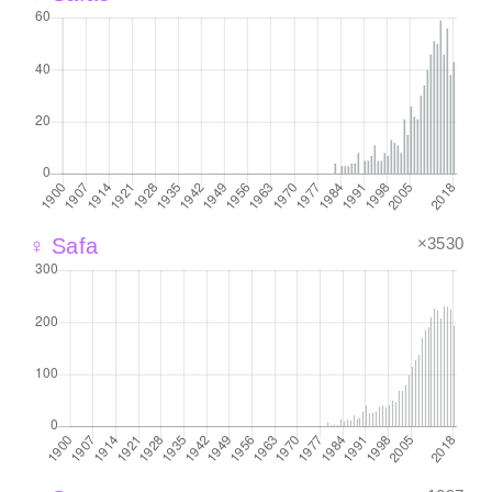
×3530
♀ Safa