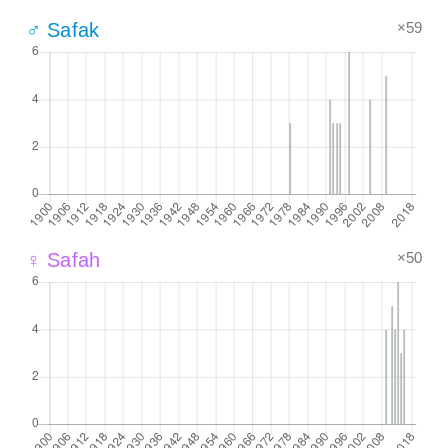
×59
♂ Safak
×50
♀ Safah