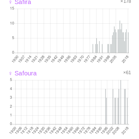
×178
♀ Safira
×61
♀ Safoura