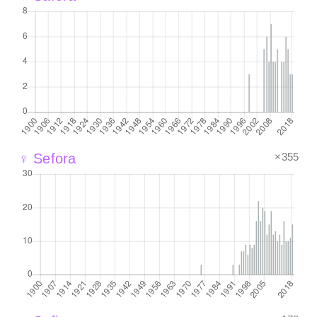
×355
♀ Sefora