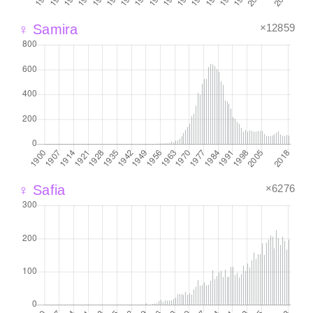
×12859
♀ Samira
×6276
♀ Safia