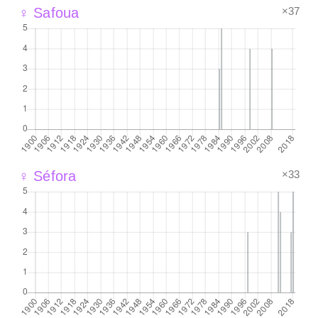
×37
♀ Safoua
×33
♀ Séfora