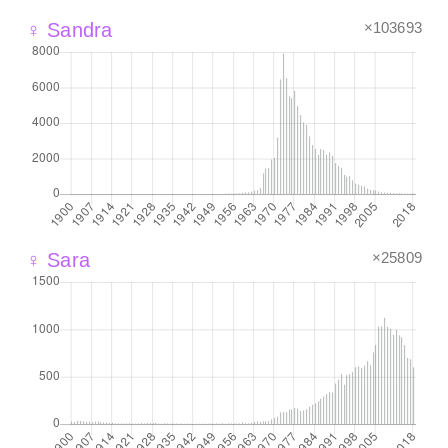
×103693
♀ Sandra
×25809
♀ Sara